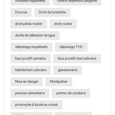
conduite stupéfiants
contre-expertise sanguine
Divorce
Droit de la famille
droit pénal routier
droit routier
durée de détection drogue
dépistage stupéfiants
dépistage THC
faux positif cannabis
faux positifs test salivaire
fiabilité test salivaire
gendarmerie
Mise en danger
Montpellier
pension alimentaire
permis de conduire
protoxyde d’azote au volant