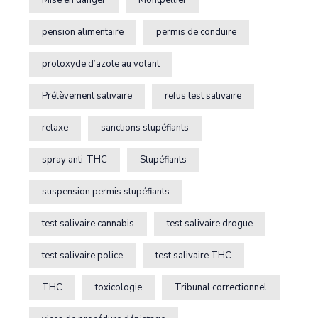
Mise en danger
Montpellier
pension alimentaire
permis de conduire
protoxyde d’azote au volant
Prélèvement salivaire
refus test salivaire
relaxe
sanctions stupéfiants
spray anti-THC
Stupéfiants
suspension permis stupéfiants
test salivaire cannabis
test salivaire drogue
test salivaire police
test salivaire THC
THC
toxicologie
Tribunal correctionnel