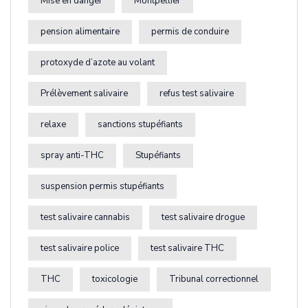
Mise en danger
Montpellier
pension alimentaire
permis de conduire
protoxyde d’azote au volant
Prélèvement salivaire
refus test salivaire
relaxe
sanctions stupéfiants
spray anti-THC
Stupéfiants
suspension permis stupéfiants
test salivaire cannabis
test salivaire drogue
test salivaire police
test salivaire THC
THC
toxicologie
Tribunal correctionnel